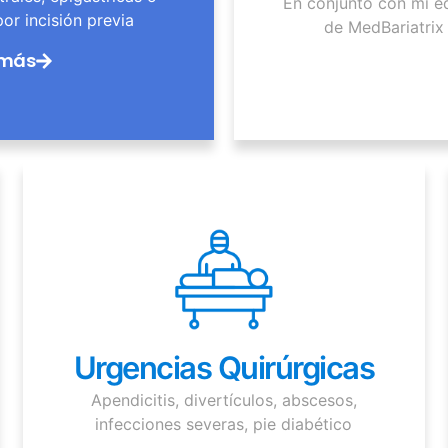
En conjunto con mi e
por incisión previa
de MedBariatrix
 más
Urgencias Quirúrgicas
Apendicitis, divertículos, abscesos,
infecciones severas, pie diabético