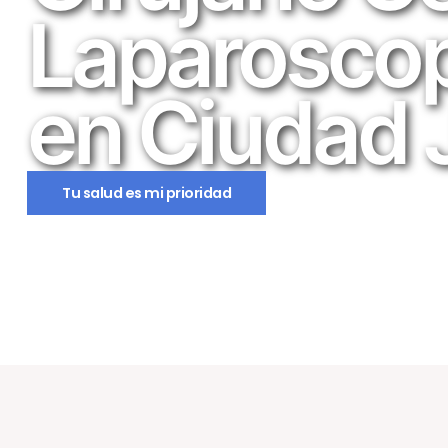
Laparoscop
en Ciudad 
Tu salud es mi prioridad