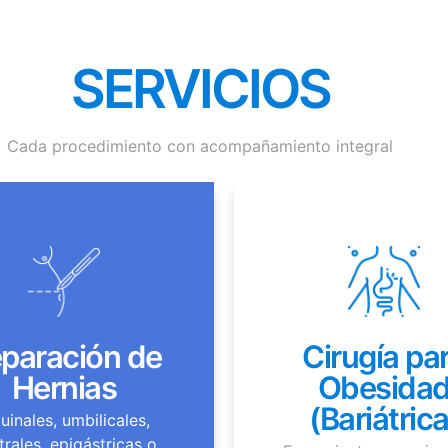
SERVICIOS
Cada procedimiento con acompañamiento integral
paración de
Cirugía pa
Hernias
Obesida
(Bariátrica
uinales, umbilicales,
trales, epigástricas o