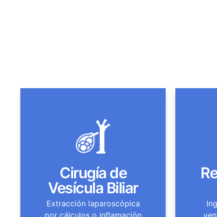
Cirugía de
Re
Vesícula Biliar
Extracción laparoscópica
Ing
por cálculos o inflamación
ven