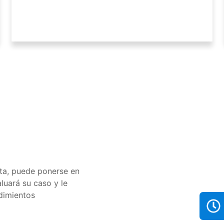
ta,
puede
ponerse
en
aluará
su
caso
y
le
dimientos