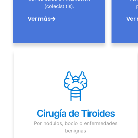
(colecistitis).
Ver más
Ver
Cirugía de Tiroides
Por nódulos, bocio o enfermedades
benignas